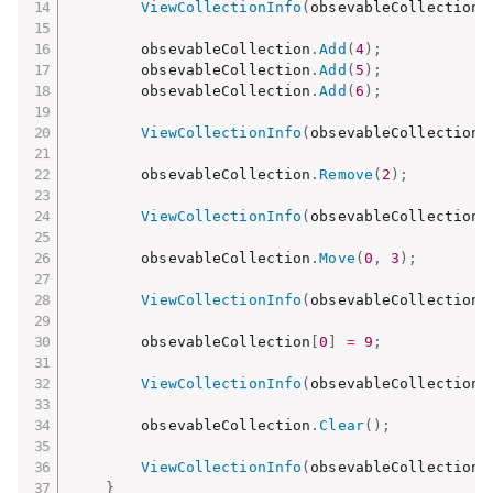
ViewCollectionInfo
(
obsevableCollection
)
        obsevableCollection
.
Add
(
4
)
;
        obsevableCollection
.
Add
(
5
)
;
        obsevableCollection
.
Add
(
6
)
;
ViewCollectionInfo
(
obsevableCollection
)
        obsevableCollection
.
Remove
(
2
)
;
ViewCollectionInfo
(
obsevableCollection
)
        obsevableCollection
.
Move
(
0
,
3
)
;
ViewCollectionInfo
(
obsevableCollection
)
        obsevableCollection
[
0
]
=
9
;
ViewCollectionInfo
(
obsevableCollection
)
        obsevableCollection
.
Clear
(
)
;
ViewCollectionInfo
(
obsevableCollection
)
}