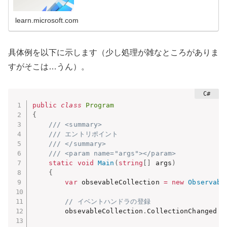
learn.microsoft.com
具体例を以下に示します（少し処理が雑なところがありま
すがそこは…うん）。
public
class
Program
{
/// <summary>
/// エントリポイント
/// </summary>
/// <param name="args"></param>
static
void
Main
(
string
[
]
 args
)
{
var
 obsevableCollection 
=
new
Observabl
// イベントハンドラの登録
        obsevableCollection
.
CollectionChanged 
+