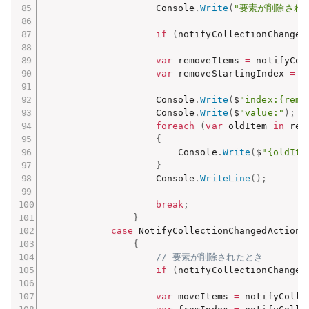
                    Console
.
Write
(
"要素が削除され
if
(
notifyCollectionChanged
var
 removeItems 
=
 notifyCol
var
 removeStartingIndex 
=
 n
                    Console
.
Write
(
$
"index:{remo
                    Console
.
Write
(
$
"value:"
)
;
foreach
(
var
 oldItem 
in
 rem
{
                        Console
.
Write
(
$
"{oldIte
}
                    Console
.
WriteLine
(
)
;
break
;
}
case
 NotifyCollectionChangedAction
.
{
// 要素が削除されたとき
if
(
notifyCollectionChanged
var
 moveItems 
=
 notifyColle