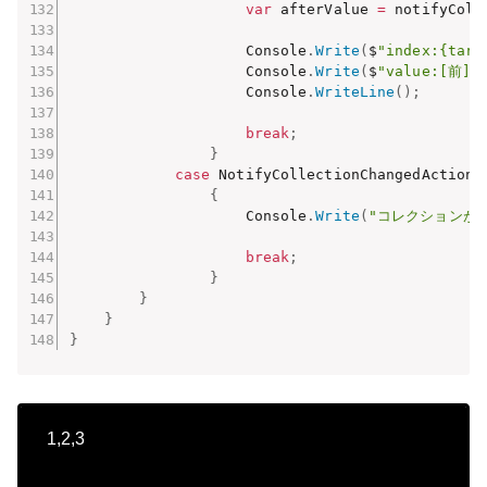
var
 afterValue 
=
 notifyColl
                    Console
.
Write
(
$
"index:{targ
                    Console
.
Write
(
$
"value:[前]{b
                    Console
.
WriteLine
(
)
;
break
;
}
case
 NotifyCollectionChangedAction
.
{
                    Console
.
Write
(
"コレクションが
break
;
}
}
}
}
1,2,3