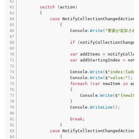
switch
(
action
)
{
case
 NotifyCollectionChangedAction
.
{
                    Console
.
Write
(
"要素が追加され
if
(
notifyCollectionChanged
var
 addItems 
=
 notifyCollec
var
 addStartingIndex 
=
 noti
                    Console
.
Write
(
$
"index:{addS
                    Console
.
Write
(
$
"value:"
)
;
foreach
(
var
 newItem 
in
 add
{
                        Console
.
Write
(
$
"{newIte
}
                    Console
.
WriteLine
(
)
;
break
;
}
case
 NotifyCollectionChangedAction
.
{