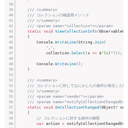
/// <summary>
/// コレクションの確認用メソッド
/// </summary>
/// <param name="collection"></param>
static
void
ViewCollectionInfo
(
ObservableCo
{
        Console
.
WriteLine
(
String
.
Join
(
','
,
            collection
.
Select
(
x 
=>
 $
"{x}"
)
)
)
;
        Console
.
WriteLine
(
)
;
}
/// <summary>
/// コレクションに対してなにかしらの操作が発生した時
/// </summary>
/// <param name="sender"></param>
/// <param name="notifyCollectionChangedEve
static
void
OnCollectionChanged
(
Object
?
 sen
{
// コレクションに対する操作の種類
var
 action 
=
 notifyCollectionChangedEve