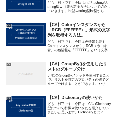
ども、村正です！今回はint型→string型、
string型→int型の変換方法について紹介し
ていきます。int型→string型int型から
string型へ変換したいときは、ToStringメ
ソッドを使います。メソッド戻り値説明
ToSt...
【C#】Colorインスタンスから
C#
「RGB（FFFFFF）」形式の文字
列を取得する方法。
ども、村正です。今回は色情報を表す
Colorインスタンスから、RGB（赤、緑、
青）の色情報を「FFFFFF」という文字列
で取得する方法について紹介します。や
りたいこと今回やりたいことは以下の通
りです。Colorインスタンスから、RGBの
【C#】GroupBy()を使用したリ
C#
色情...
ストのグループ分け
LINQのGroupByメソッドを使用すること
で、リストを特定のプロパティの値でグ
ループ分けすることができます。やりた
いこと以下のプロパティを持つProductク
ラスがあります。ID名前（Name）カテゴ
リー（Category）価格（Pri...
【C#】Dictionaryの使いかた
C#
ども、村正です！今回は、C#のDictionary
型について特徴や使いかたを紹介してい
きたいと思います。Dictionaryとは？
Dictionaryはキーと値のペア（これを「エ