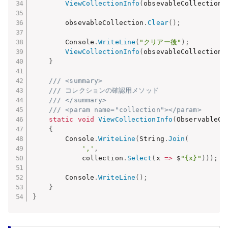
ViewCollectionInfo
(
obsevableCollection
)
        obsevableCollection
.
Clear
(
)
;
        Console
.
WriteLine
(
"クリアー後"
)
;
ViewCollectionInfo
(
obsevableCollection
)
}
/// <summary>
/// コレクションの確認用メソッド
/// </summary>
/// <param name="collection"></param>
static
void
ViewCollectionInfo
(
ObservableCo
{
        Console
.
WriteLine
(
String
.
Join
(
','
,
            collection
.
Select
(
x 
=>
 $
"{x}"
)
)
)
;
        Console
.
WriteLine
(
)
;
}
}