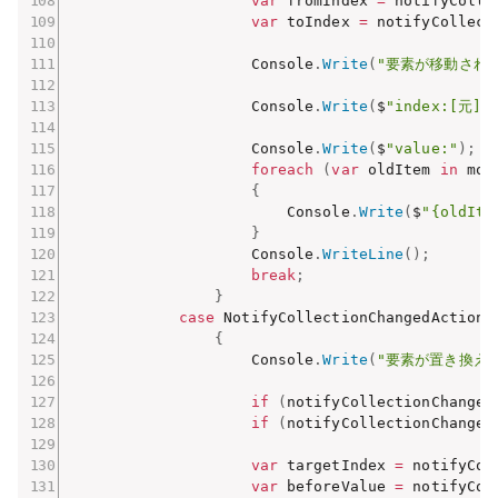
var
 fromIndex 
=
 notifyColle
var
 toIndex 
=
 notifyCollect
                    Console
.
Write
(
"要素が移動され
                    Console
.
Write
(
$
"index:[元]{f
                    Console
.
Write
(
$
"value:"
)
;
foreach
(
var
 oldItem 
in
 mov
{
                        Console
.
Write
(
$
"{oldIte
}
                    Console
.
WriteLine
(
)
;
break
;
}
case
 NotifyCollectionChangedAction
.
{
                    Console
.
Write
(
"要素が置き換え
if
(
notifyCollectionChanged
if
(
notifyCollectionChanged
var
 targetIndex 
=
 notifyCol
var
 beforeValue 
=
 notifyCol