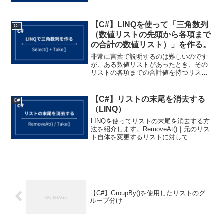
ントリ」と呼びます）でデータを管理す
る構造になっています。イメ...
【C#】LINQを使って「三角数列
C#
（数値リストの先頭から各項まで
の合計の数値リスト）」を作る。
非常に言葉で説明するのは難しいのです
が、ある数値リストがあったとき、その
リストの各項までの合計値を持つリスト
を作る処理を紹介します（どうやら「三
角数列」と呼ぶらしいです）。イメージ
は以下の通りです。List<int> {1 ,2 ,3 ,4...
【C#】リストの末尾を消去する
C#
（LINQ）
LINQを使ってリストの末尾を消去する方
法を紹介します。RemoveAt()｜元のリス
ト自体を変更するリストに対して
RemoveAt(リストの要素数 - 1)を呼び出
すことで、そのリスト自体の末尾を削除
できます。public class P...
【C#】GroupBy()を使用したリストのグ
ループ分け