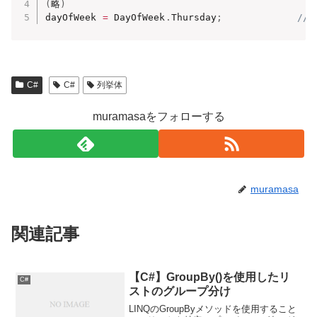
(
略
)
dayOfWeek 
=
 DayOfWeek
.
Thursday
;
//
C#
C#
列挙体
muramasaをフォローする
muramasa
関連記事
【C#】GroupBy()を使用したリ
C#
ストのグループ分け
LINQのGroupByメソッドを使用すること