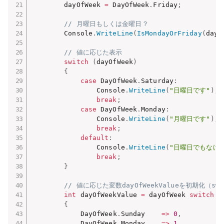
        dayOfWeek 
=
 DayOfWeek
.
Friday
;
// 月曜日もしくは金曜日？
        Console
.
WriteLine
(
IsMondayOrFriday
(
dayO
// 値に応じた表示
switch
(
dayOfWeek
)
{
case
 DayOfWeek
.
Saturday
:
                Console
.
WriteLine
(
"日曜日です"
)
;
break
;
case
 DayOfWeek
.
Monday
:
                Console
.
WriteLine
(
"月曜日です"
)
;
break
;
default
:
                Console
.
WriteLine
(
"日曜日でもなけ
break
;
}
// 値に応じた変数dayOfWeekValueを初期化（sw
int
 dayOfWeekValue 
=
 dayOfWeek 
switch
{
            DayOfWeek
.
Sunday    
=>
0
,
            DayOfWeek
.
Monday    
=>
1
,