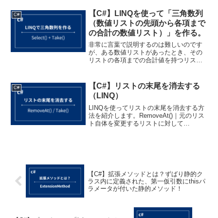
ソッドを使います。メソッド戻り値説明
ToSt...
【C#】LINQを使って「三角数列
C#
（数値リストの先頭から各項まで
の合計の数値リスト）」を作る。
非常に言葉で説明するのは難しいのです
が、ある数値リストがあったとき、その
リストの各項までの合計値を持つリスト
を作る処理を紹介します（どうやら「三
角数列」と呼ぶらしいです）。イメージ
は以下の通りです。List<int> {1 ,2 ,3 ,4...
【C#】リストの末尾を消去する
C#
（LINQ）
LINQを使ってリストの末尾を消去する方
法を紹介します。RemoveAt()｜元のリス
ト自体を変更するリストに対して
RemoveAt(リストの要素数 - 1)を呼び出
すことで、そのリスト自体の末尾を削除
できます。public class P...
【C#】拡張メソッドとは？ずばり静的ク
ラス内に定義された、第一仮引数にthisパ
ラメータが付いた静的メソッド！