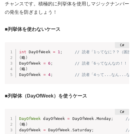
チャンスです。積極的に列挙体を使用しマジックナンバー
の発生を防ぎましょう！
■列挙体を使わないケース
int
 DayOfWeek 
=
1
;
// 読者「1ってなに？？（困惑
(
略
)
DayOfWeek 
=
6
;
// 読者「6ってなんなの！！（
(
略
)
DayOfWeek 
=
4
;
// 読者「4って...なん...なの
■列挙体（DayOfWeek）を使うケース
DayOfWeek
 dayOfWeek 
=
 DayOfWeek
.
Monday
;
//
(
略
)
dayOfWeek 
=
 DayOfWeek
.
Saturday
;
//