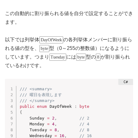
この自動的に割り振られる値を自分で設定することができ
ます。
以下では列挙体
の各列挙体メンバーに割り振ら
DayOfWeek
れる値の型を、
型（0～255の整数値）になるように
byte
しています。つまり
には
型の
が割り振られ
Tuesday
byte
8
ているわけです。
/// <summary>
/// 曜日を表現します
/// </summary>
public
enum
 DayOfWeek 
:
byte
{
    Sunday 
=
2
,
// 2
    Monday 
=
4
,
// 4
    Tuesday 
=
8
,
// 8
    Wednesday 
=
16
,
// 16