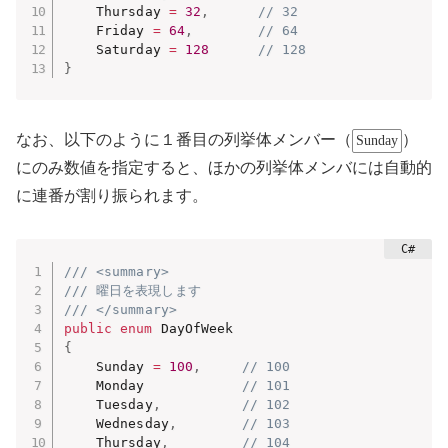
    Thursday 
=
32
,
// 32
    Friday 
=
64
,
// 64
    Saturday 
=
128
// 128
}
なお、以下のように１番目の列挙体メンバー（
）
Sunday
にのみ数値を指定すると、ほかの列挙体メンバには自動的
に連番が割り振られます。
/// <summary>
/// 曜日を表現します
/// </summary>
public
enum
{
    Sunday 
=
100
,
// 100
    Monday            
// 101
    Tuesday
,
// 102
    Wednesday
,
// 103
    Thursday
,
// 104