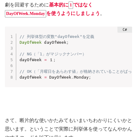
劇を回避するために
基本的に
ではなく
1
を使うようにしましょう
。
DayOfWeek.Monday
// 列挙体型の変数"dayOfWeek"を定義
DayOfWeek
 dayOfWeek
;
// NG（「1」がマジックナンバー）
dayOfWeek 
=
 １
;
// OK（「月曜日をあらわす値」が格納されていることがぱっ
dayOfWeek 
=
 DayOfWeek
.
Monday
;
さて、断片的な使いかたみてもいまいちわかりにくいかと
思います。ということで実際に列挙体を使ってなんやかん