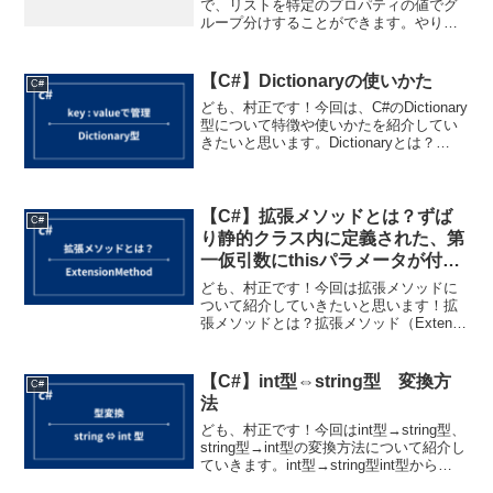
で、リストを特定のプロパティの値でグ
ループ分けすることができます。やりた
いこと以下のプロパティを持つProductク
ラスがあります。ID名前（Name）カテゴ
リー（Category）価格（Pri...
【C#】Dictionaryの使いかた
C#
ども、村正です！今回は、C#のDictionary
型について特徴や使いかたを紹介してい
きたいと思います。Dictionaryとは？
Dictionaryはキーと値のペア（これを「エ
ントリ」と呼びます）でデータを管理す
る構造になっています。イメ...
【C#】拡張メソッドとは？ずば
C#
り静的クラス内に定義された、第
一仮引数にthisパラメータが付い
た静的メソッド！
ども、村正です！今回は拡張メソッドに
ついて紹介していきたいと思います！拡
張メソッドとは？拡張メソッド（Extend
Method）とは、静的クラス内に定義され
た、特定のクラスの変数の値を処理する
静的メソッドのことです。拡張メソッド
【C#】int型⇔string型 変換方
C#
を使うこと...
法
ども、村正です！今回はint型→string型、
string型→int型の変換方法について紹介し
ていきます。int型→string型int型から
string型へ変換したいときは、ToStringメ