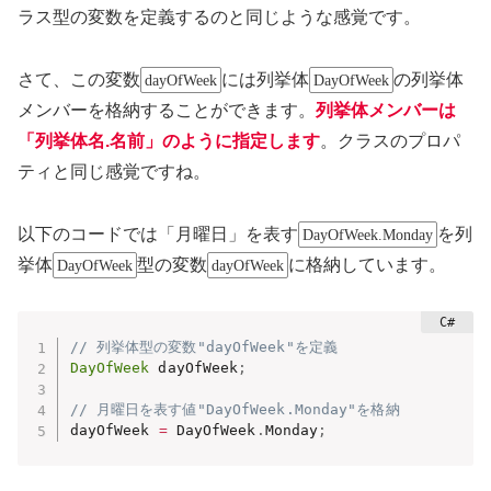
ラス型の変数を定義するのと同じような感覚です。
さて、この変数
には列挙体
の列挙体
dayOfWeek
DayOfWeek
メンバーを格納することができます。
列挙体メンバーは
「列挙体名.名前」のように指定します
。クラスのプロパ
ティと同じ感覚ですね。
以下のコードでは「月曜日」を表す
を列
DayOfWeek.Monday
挙体
型の変数
に格納しています。
DayOfWeek
dayOfWeek
// 列挙体型の変数"dayOfWeek"を定義
DayOfWeek
 dayOfWeek
;
// 月曜日を表す値"DayOfWeek.Monday"を格納
dayOfWeek 
=
 DayOfWeek
.
Monday
;