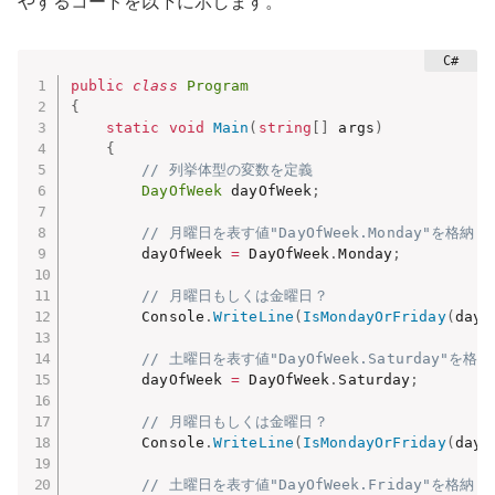
やするコードを以下に示します。
public
class
Program
{
static
void
Main
(
string
[
]
 args
)
{
// 列挙体型の変数を定義
DayOfWeek
 dayOfWeek
;
// 月曜日を表す値"DayOfWeek.Monday"を格納
        dayOfWeek 
=
 DayOfWeek
.
Monday
;
// 月曜日もしくは金曜日？
        Console
.
WriteLine
(
IsMondayOrFriday
(
dayO
// 土曜日を表す値"DayOfWeek.Saturday"を格納
        dayOfWeek 
=
 DayOfWeek
.
Saturday
;
// 月曜日もしくは金曜日？
        Console
.
WriteLine
(
IsMondayOrFriday
(
dayO
// 土曜日を表す値"DayOfWeek.Friday"を格納