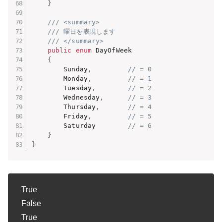
}
/// <summary>
/// 曜日を表現します
/// </summary>
public
enum
 DayOfWeek

{
        Sunday
,
// = 0
        Monday
,
// = 1
        Tuesday
,
// = 2
        Wednesday
,
// = 3
        Thursday
,
// = 4
        Friday
,
// = 5
        Saturday        
// = 6
}
}
True
False
True