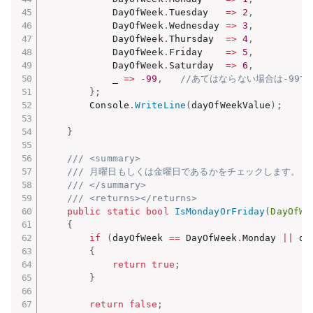
            DayOfWeek
.
Tuesday   
=>
2
,
            DayOfWeek
.
Wednesday 
=>
3
,
            DayOfWeek
.
Thursday  
=>
4
,
            DayOfWeek
.
Friday    
=>
5
,
            DayOfWeek
.
Saturday  
=>
6
,
            _ 
=>
-
99
,
//あてはならない場合は-99で変数
}
;
        Console
.
WriteLine
(
dayOfWeekValue
)
;
}
/// <summary>
/// 月曜日もしくは金曜日であるかをチェックします。
/// </summary>
/// <returns></returns>
public
static
bool
IsMondayOrFriday
(
DayOfWe
{
if
(
dayOfWeek 
==
 DayOfWeek
.
Monday 
||
 da
{
return
true
;
}
return
false
;