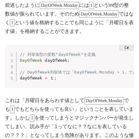
前述したように
には
というint型の整
DayOfWeek.Monday
1
数値が振られています。そのため
ではな
DayOfWeek.Monday
く
という値を格納することでも同じように「月曜日を表
1
す値」を格納することができます。
// 列挙体型の変数"dayOfWeek"を定義
DayOfWeek
 dayOfWeek
;
// DayOfWeek列挙体では「DayOfWeek.Monday = 
dayOfWeek 
=
 １
;
これは「月曜日をあらわす値として
で
DayOfWeek.Monday
も
でもどちらを使っても良い」ということを表していま
1
す。しかし
を使ってしまうとマジックナンバーが発生し
1
てしまい、読み手が「1ってなに？？なにを表している
の？？？」となってしまう危険があります。このような惨