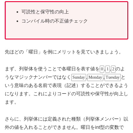
可読性と保守性の向上
コンパイル時の不正値チェック
先ほどの「曜日」を例にメリットを見ていきましょう。
まず、列挙体を使うことで各曜日を表す値を
,
,
のよ
0
1
2
うなマジックナンバーではなく
,
,
と
Sunday
Monday
Tuesday
いう意味のある名前で表現（記述）することができるよう
になります。これによりコードの可読性や保守性が向上し
ます。
さらに、列挙体には定義された種類（列挙体メンバー）以
外の値を入れることができません。曜日をint型の変数で