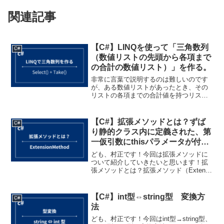
関連記事
【C#】LINQを使って「三角数列
C#
（数値リストの先頭から各項まで
の合計の数値リスト）」を作る。
非常に言葉で説明するのは難しいのです
が、ある数値リストがあったとき、その
リストの各項までの合計値を持つリスト
を作る処理を紹介します（どうやら「三
角数列」と呼ぶらしいです）。イメージ
は以下の通りです。List<int> {1 ,2 ,3 ,4...
【C#】拡張メソッドとは？ずば
C#
り静的クラス内に定義された、第
一仮引数にthisパラメータが付い
た静的メソッド！
ども、村正です！今回は拡張メソッドに
ついて紹介していきたいと思います！拡
張メソッドとは？拡張メソッド（Extend
Method）とは、静的クラス内に定義され
た、特定のクラスの変数の値を処理する
静的メソッドのことです。拡張メソッド
【C#】int型⇔string型 変換方
C#
を使うこと...
法
ども、村正です！今回はint型→string型、