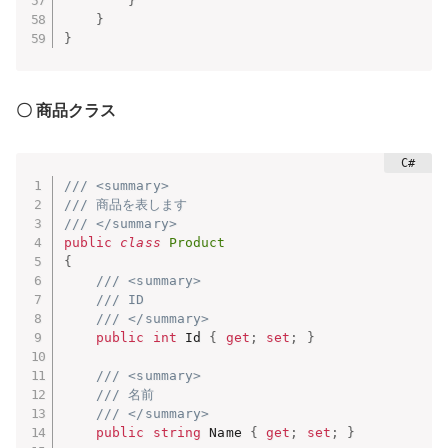
}
}
}
〇 商品クラス
/// <summary>
/// 商品を表します
/// </summary>
public
class
Product
{
/// <summary>
/// ID
/// </summary>
public
int
 Id 
{
get
;
set
;
}
/// <summary>
/// 名前
/// </summary>
public
string
 Name 
{
get
;
set
;
}