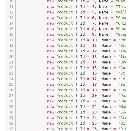
new
Product
{
 Id 
=
3
,
 Name 
=
"Carro
new
Product
{
 Id 
=
4
,
 Name 
=
"Tomat
new
Product
{
 Id 
=
5
,
 Name 
=
"Milk"
new
Product
{
 Id 
=
6
,
 Name 
=
"Chees
new
Product
{
 Id 
=
7
,
 Name 
=
"Chips
new
Product
{
 Id 
=
8
,
 Name 
=
"Choco
new
Product
{
 Id 
=
9
,
 Name 
=
"Grape
new
Product
{
 Id 
=
10
,
 Name 
=
"Pota
new
Product
{
 Id 
=
11
,
 Name 
=
"Oran
new
Product
{
 Id 
=
12
,
 Name 
=
"Yogu
new
Product
{
 Id 
=
13
,
 Name 
=
"Ice 
new
Product
{
 Id 
=
14
,
 Name 
=
"Brea
new
Product
{
 Id 
=
15
,
 Name 
=
"Cucu
new
Product
{
 Id 
=
16
,
 Name 
=
"Stra
new
Product
{
 Id 
=
17
,
 Name 
=
"Lett
new
Product
{
 Id 
=
18
,
 Name 
=
"Butt
new
Product
{
 Id 
=
19
,
 Name 
=
"Crac
new
Product
{
 Id 
=
20
,
 Name 
=
"Peac
new
Product
{
 Id 
=
21
,
 Name 
=
"Radi
new
Product
{
 Id 
=
22
,
 Name 
=
"Mang
new
Product
{
 Id 
=
23
,
 Name 
=
"Swee
new
Product
{
 Id 
=
24
,
 Name 
=
"Crea
new
Product
{
 Id 
=
25
,
 Name 
=
"Bisc
new
Product
{
 Id 
=
26
,
 Name 
=
"Pine