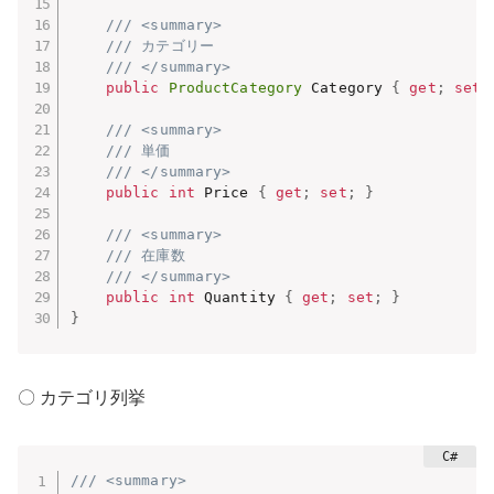
/// <summary>
/// カテゴリー
/// </summary>
public
ProductCategory
 Category 
{
get
;
set
;
/// <summary>
/// 単価
/// </summary>
public
int
 Price 
{
get
;
set
;
}
/// <summary>
/// 在庫数
/// </summary>
public
int
 Quantity 
{
get
;
set
;
}
}
〇 カテゴリ列挙
/// <summary>