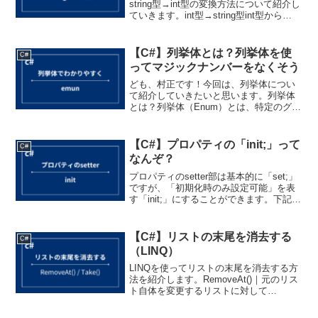
string型→int型の変換方法について紹介し
ていきます。int型→string型int型から
string型へ変換したいときは、ToStringメ
ソッドを使います。メソッド戻り値説明
ToSt...
【C#】列挙体とは？列挙体を使
C#
ってマジックナンバーをなくそう
ども、村正です！今回は、列挙体につい
て紹介していきたいと思います。列挙体
とは？列挙体（Enum）とは、特定のグル
ープに属する種類のものを、名前が付い
たいくつかの選択肢で表現する仕組み
（構造）です。よく例として挙げられる
【C#】プロパティの「init;」って
C#
のは「曜日を表現する列...
なんぞ？
プロパティのsetter部は基本的に「set;」
ですが、「初期化時のみ設定可能」を表
す「init;」にすることができます。下記の
コードのようにプロパティの「set;」を
「init;」にすることで、インスタンスの生
成時のみ値を設定できるように...
【C#】リストの末尾を消去する
C#
（LINQ）
LINQを使ってリストの末尾を消去する方
法を紹介します。RemoveAt()｜元のリス
ト自体を変更するリストに対して
RemoveAt(リストの要素数 - 1)を呼び出
すことで、そのリスト自体の末尾を削除