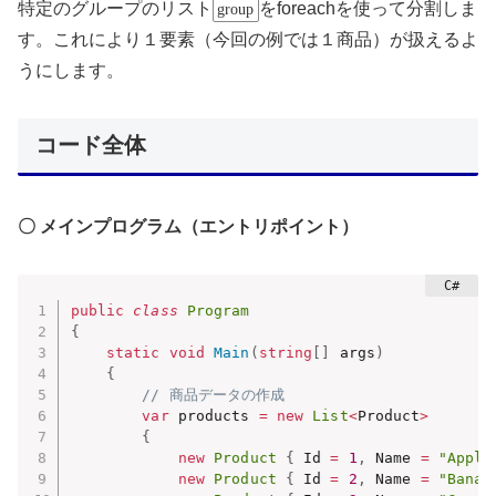
特定のグループのリスト
をforeachを使って分割しま
group
す。これにより１要素（今回の例では１商品）が扱えるよ
うにします。
コード全体
〇 メインプログラム（エントリポイント）
public
class
Program
{
static
void
Main
(
string
[
]
 args
)
{
// 商品データの作成
var
 products 
=
new
List
<
Product
>
{
new
Product
{
 Id 
=
1
,
 Name 
=
"Apple
new
Product
{
 Id 
=
2
,
 Name 
=
"Banan