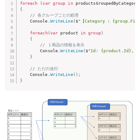
foreach
(
var
group
in
 productsGroupedByCategory
{
// 各グループごとの処理
    Console
.
WriteLine
(
$
"【Category : {group.Fir
foreach
(
var
 product 
in
group
)
{
// １商品の情報を表示
        Console
.
WriteLine
(
$
"Id: {product.Id}, N
}
// ただの改行
    Console
.
WriteLine
(
)
;
}