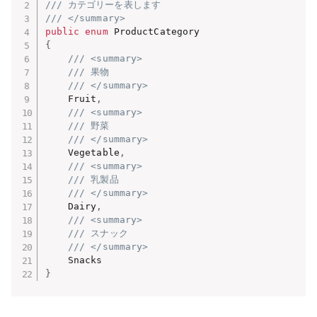
/// カテゴリーを表します
/// </summary>
public
enum
{
/// <summary>
/// 果物
/// </summary>
    Fruit
,
/// <summary>
/// 野菜
/// </summary>
    Vegetable
,
/// <summary>
/// 乳製品
/// </summary>
    Dairy
,
/// <summary>
/// スナック
/// </summary>
}