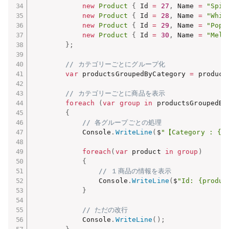
new
Product
{
 Id 
=
27
,
 Name 
=
"Spin
new
Product
{
 Id 
=
28
,
 Name 
=
"Whip
new
Product
{
 Id 
=
29
,
 Name 
=
"Popc
new
Product
{
 Id 
=
30
,
 Name 
=
"Melo
}
;
// カテゴリーごとにグループ化
var
 productsGroupedByCategory 
=
 product
// カテゴリーごとに商品を表示
foreach
(
var
group
in
 productsGroupedBy
{
// 各グループごとの処理
            Console
.
WriteLine
(
$
"【Category : {g
foreach
(
var
 product 
in
group
)
{
// １商品の情報を表示
                Console
.
WriteLine
(
$
"Id: {produc
}
// ただの改行
            Console
.
WriteLine
(
)
;