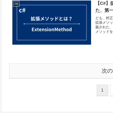
【C#】
C#
た、第一
ども、村正
拡張メソッ
義された、
メソッドを使
次
1