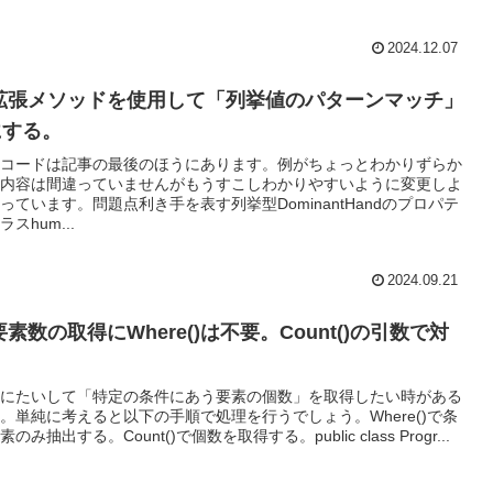
2024.12.07
拡張メソッドを使用して「列挙値のパターンマッチ」
にする。
コードは記事の最後のほうにあります。例がちょっとわかりずらか
内容は間違っていませんがもうすこしわかりやすいように変更しよ
っています。問題点利き手を表す列挙型DominantHandのプロパテ
スhum...
2024.09.21
素数の取得にWhere()は不要。Count()の引数で対
にたいして「特定の条件にあう要素の個数」を取得したい時がある
。単純に考えると以下の手順で処理を行うでしょう。Where()で条
み抽出する。Count()で個数を取得する。public class Progr...