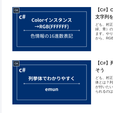
【C#】
C#
文字列
ども、村正
緑、青）の
ます。やり
から、RGB
【C#】
C#
そう
ども、村正
体とは？列
が付いたい
られるのは