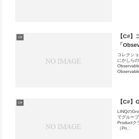
【C#】
C#
「Obsev
コレクショ
にかしらの
Observa
Observable
【C#】
C#
LINQの
でグループ
Produc
（Pri...