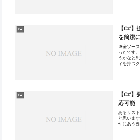
【C#】
C#
を簡潔
※全ソース
ったです。
うかなと思
ィを持つクラ
【C#】要
C#
応可能
あるリスト
と思います
件にあう要素の