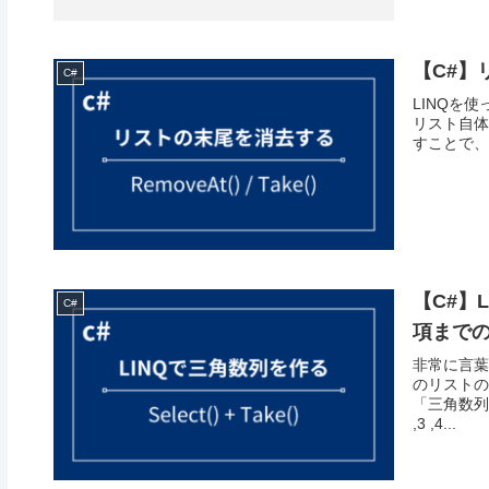
【C#】
C#
LINQを
リスト自体を
すことで、そ
【C#】
C#
項まで
非常に言葉
のリストの
「三角数列」
,3 ,4...