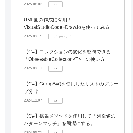
2025.08.03
C#
UML図の作成に有用！
VisualStudioCode+Draw.ioを使ってみる
2025.03.15
プログラミング
【C#】コレクションの変化を監視できる
「ObsevableCollection<T>」の使い方
2025.03.11
C#
【C#】GroupBy()を使用したリストのグルー
プ分け
2024.12.07
C#
【C#】拡張メソッドを使用して「列挙値の
パターンマッチ」を簡潔にする。
2024.09.21
C#